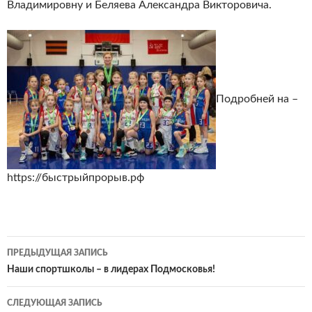
Владимировну и Беляева Александра Викторовича.
Подробней на –
https://быстрыйпрорыв.рф
Навигация
ПРЕДЫДУЩАЯ ЗАПИСЬ
по
Наши спортшколы – в лидерах Подмосковья!
записям
СЛЕДУЮЩАЯ ЗАПИСЬ