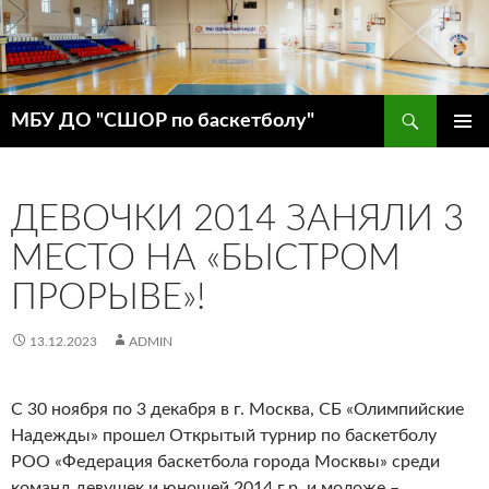
Поиск
МБУ ДО "СШОР по баскетболу"
ПЕРЕЙТИ
ОСНОВ
К
МЕНЮ
СОДЕРЖИМОМУ
ДЕВОЧКИ 2014 ЗАНЯЛИ 3
МЕСТО НА «БЫСТРОМ
ПРОРЫВЕ»!
13.12.2023
ADMIN
С 30 ноября по 3 декабря в г. Москва, СБ «Олимпийские
Надежды» прошел Открытый турнир по баскетболу
РОО «Федерация баскетбола города Москвы» среди
команд девушек и юношей 2014 г.р. и моложе –