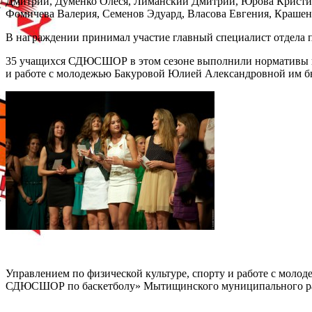
Дмитрий, Думенко Олеся, Лиманский Дмитрий, Юрова Кристина
Фомичева Валерия, Семенов Эдуард, Власова Евгения, Краше
В награждении принимал участие главный специалист отдела п
35 учащихся СДЮСШОР в этом сезоне выполнили нормативы пер
и работе с молодежью Бакуровой Юлией Александровной им 
Управлением по физической культуре, спорту и работе с мо
СДЮСШОР по баскетболу» Мытищинского муниципального р