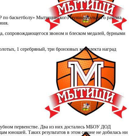
 по баскетболу» Мытищинского муниципального района,
ния.
ща, сопровождающегося звоном и блеском медалей, бурными
олотых, 1 серебряный, три бронзовых комплекта наград
лубном первенстве. Два из них достались МБОУ ДОД
м юношей. Таких результатов в этом сезоне не добилась ни