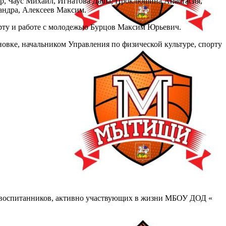
р, Чаус Михаил, Игнатова Даша, Проклюшина Анастасия,
андра, Алексеев Максим.
орту и работе с молодежью Бурцов Максим Юрьевич.
вке, начальником Управления по физической культуре, спорту
и воспитанников, активно участвующих в жизни МБОУ ДОД «