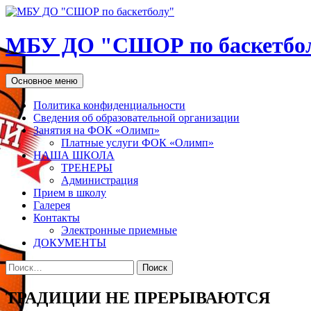
МБУ ДО "СШОР по баскетбо
Поиск
Перейти
Основное меню
к
содержимому
Политика конфиденциальности
Сведения об образовательной организации
Занятия на ФОК «Олимп»
Платные услуги ФОК «Олимп»
НАША ШКОЛА
ТРЕНЕРЫ
Администрация
Прием в школу
Галерея
Контакты
Электронные приемные
ДОКУМЕНТЫ
Найти:
ТРАДИЦИИ НЕ ПРЕРЫВАЮТСЯ