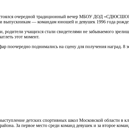
состоялся очередной традиционный вечер МБОУ ДОД «СДЮСШОР
 и выпускникам — командам юношей и девушек 1996 года рожде
и, родители учащихся стали свидетелями не забываемого зрели
тлеть этот момент.
ар поочередно поднимались на сцену для получения наград. 8 з
 выступление детских спортивных школ Московской области в к
а. За первое место среди команд девушек и за второе команда