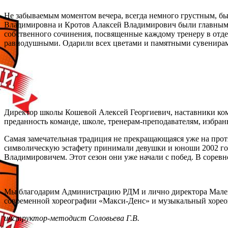
Не забываемым моментом вечера, всегда немного грустным, б
Владимировна и Кротов Алаксей Владимирович были главными 
собственного сочинения, посвященные каждому тренеру в отде
равнодушными. Одарили всех цветами и памятными сувенирам
Директор школы Кошевой Алексей Георгиевич, наставники кома
преданность команде, школе, тренерам-преподавателям, избра
Самая замечательная традиция не прекращающаяся уже на прот
символическую эстафету принимали девушки и юноши 2002 го
Владимировичем. Этот сезон они уже начали с побед. В соревн
Мы благодарим Администрацию РДМ и лично директора Маленк
современной хореографии «Макси-Денс» и музыкальный хореог
инструктор-методист Соловьева Г.В.