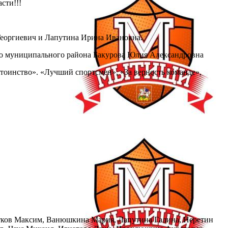
сти!!!
еоргиевич и Лапутина Ирина Ивановна.
ого муниципального района Бакурова Юлия Александровна
инство». «Лучший спортсмен», «За верность команде»,
етков Максим, Ванюшкина Мария, Лапутина Галина, Неретин