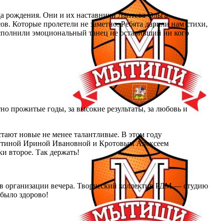
а рождения. Они и их наставники Лаптева Ольга
 Которые пролетели не заметно. Ребята дарили нам стихи,
Исполнили эмоциональный танец не оставивший ни кого
о прожитые годы, за высокие результаты, за любовь и
тают новые не менее талантливые. В этом году
путиной Ириной Ивановной и Кротовым Алексеем
и второе. Так держать!
в организации вечера. Творческий коллектив РДМ — студию
было здорово!