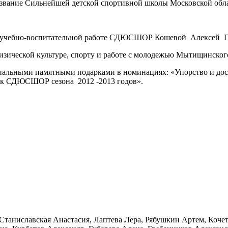
е звание Сильнейшей детской спортивной школы Московской обла
по учебно-воспитательной работе СДЮСШОР Кошевой Алексей Г
физической культуре, спорту и работе с молодежью Мытищинск
ьными памятными подарками в номинациях: «Упорство и досто
к СДЮСШОР сезона 2012 -2013 годов».
Станиславская Анастасия, Лаптева Лера, Рябушкин Артем, Коч