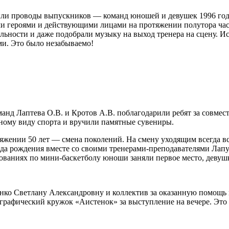
ыли проводы выпускников — команд юношей и девушек 1996 год
героями и действующими лицами на протяжении полутора часов.
льности и даже подобрали музыку на выход тренера на сцену. 
и. Это было незабываемо!
нд Лаптева О.В. и Кротов А.В. поблагодарили ребят за совместн
нному виду спорта и вручили памятные сувениры.
яжении 50 лет — смена поколений. На смену уходящим всегда вс
да рождения вместе со своими тренерами-преподавателями Ла
ованиях по мини-баскетболу юноши заняли первое место, девушк
о Светлану Александровну и коллектив за оказанную помощь 
рафический кружок «Аистенок» за выступление на вечере. Это 