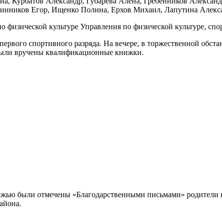
, Курбатов Александр, Губарева Алена, Гребенников Александ
нинников Егор, Ищенко Полина, Ерхов Михаил, Лапутина Алекс
о физической культуре Управления по физической культуре, сп
вого спортивного разряда. На вечере, в торжественной обстано
были вручены квалификационные книжки.
лодежью были отмечены «Благодарственными письмами» родител
айона.