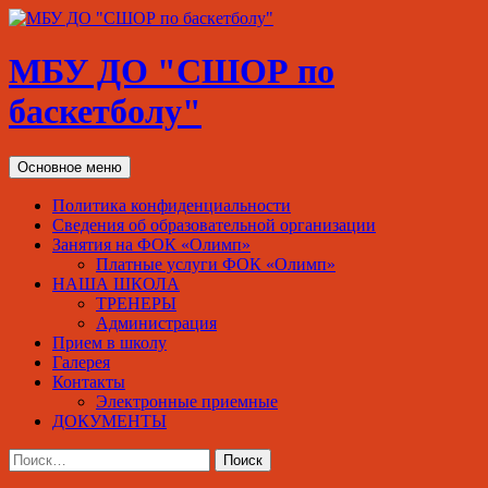
МБУ ДО "СШОР по
баскетболу"
Поиск
Перейти
Основное меню
к
содержимому
Политика конфиденциальности
Сведения об образовательной организации
Занятия на ФОК «Олимп»
Платные услуги ФОК «Олимп»
НАША ШКОЛА
ТРЕНЕРЫ
Администрация
Прием в школу
Галерея
Контакты
Электронные приемные
ДОКУМЕНТЫ
Найти: