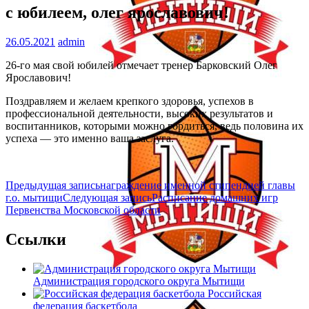
с юбилеем, олег ярославович!
26.05.2021
admin
26-го мая свой юбилей отмечает тренер Барковский Олег
Ярославович!
Поздравляем и желаем крепкого здоровья, успехов в
профессиональной деятельности, высоких результатов и
воспитанников, которыми можно гордиться, ведь половина их
успеха — это именно ваша заслуга.
Навигация
Предыдущая запись
награждение именной стипендией главы
г.о. мытищи
Следующая запись
Расписание домашних игр
по
Первенства Московской области
записям
Ссылки
Администрация городского округа Мытищи
Российская
федерация баскетбола