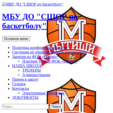
МБУ ДО "СШОР по
баскетболу"
Поиск
Перейти
Основное меню
к
содержимому
Политика конфиденциальности
Сведения об образовательной организации
Занятия на ФОК «Олимп»
Платные услуги ФОК «Олимп»
НАША ШКОЛА
ТРЕНЕРЫ
Администрация
Прием в школу
Галерея
Контакты
Электронные приемные
ДОКУМЕНТЫ
Найти: