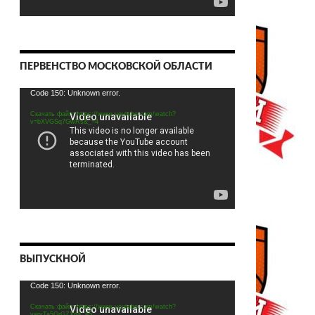
ПЕРВЕНСТВО МОСКОВСКОЙ ОБЛАСТИ
Видеоплеер
Code 150: Unknown error.
Скачать файл: https://www.youtube.com/watch?
v=bXVGSq7GwRs&_=4
ВЫПУСКНОЙ
Видеоплеер
Code 150: Unknown error.
Скачать файл: https://www.youtube.com/watch?
v=rvTa5GrGZXg&_=5