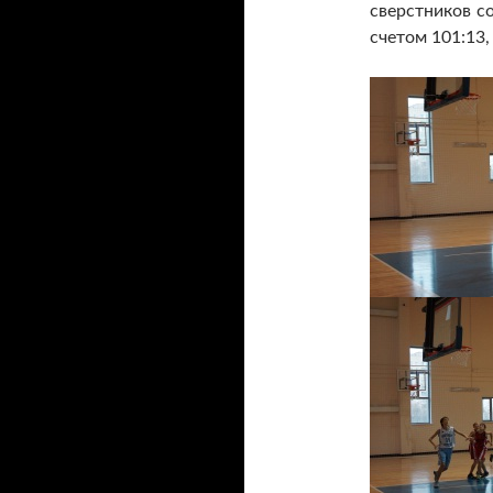
сверстников с
счетом 101:13,