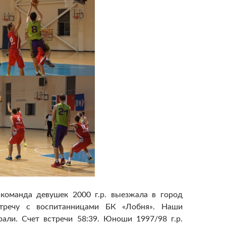
манда девушек 2000 г.р. выезжала в город
тречу с воспитанницами БК «Лобня». Наши
али. Счет встречи 58:39. Юноши 1997/98 г.р.