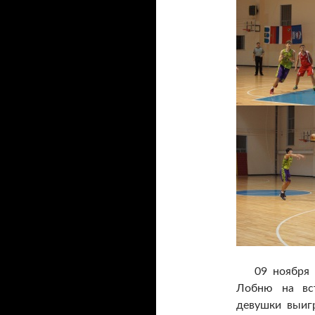
09 ноября ко
Лобню на вс
девушки выигр