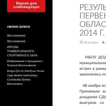
Версия для
РЕЗУЛ
слабовидящих
ПЕРВЕ
ОБЛАС
СВЕЖИЕ ЗАПИСИ
2014 Г.
(без названия)
(без названия)
10.11.2014
АРЕНДА
УНИВЕРСАЛЬНОГО
СПОРТИВНОГО ЗАЛА
МБОУ ДОД «
Информация о прощании с
муниципально
Галиной Васильевной.
встреч в рамк
Вчера (26.12.2023) на 74-ом
закончились п
году жизни скончалась
Соловьёва Галина
Васильевна
08 ноября иг
Принимали к
рождения СД
выиграли со