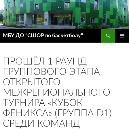
Поиск
МБУ ДО "СШОР по баскетболу"
ПЕРЕЙТИ
ОСНОВ
К
МЕНЮ
СОДЕРЖИМОМУ
ПРОШЁЛ 1 РАУНД
ГРУППОВОГО ЭТАПА
ОТКРЫТОГО
МЕЖРЕГИОНАЛЬНОГО
ТУРНИРА «КУБОК
ФЕНИКСА» (ГРУППА D1)
СРЕДИ КОМАНД