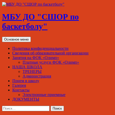
МБУ ДО "СШОР по
баскетболу"
Поиск
Перейти
Основное меню
к
содержимому
Политика конфиденциальности
Сведения об образовательной организации
Занятия на ФОК «Олимп»
Платные услуги ФОК «Олимп»
НАША ШКОЛА
ТРЕНЕРЫ
Администрация
Прием в школу
Галерея
Контакты
Электронные приемные
ДОКУМЕНТЫ
Найти: