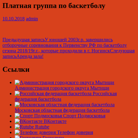
Платная группа по баскетболу
10.10.2018
admin
Навигация
Предыдущая запись
У юношей 2003г.р. завершились
отборочные соревнования к Первенству РФ по баскетболу
по
сезона 2018/19г.г., которые проходили в г. Ногинск
Следующая
записям
запись
Аренда зала!
Ссылки
Администрация городского округа Мытищи
Российская
федерация баскетбола
Московская областная федерация баскетбола
Спорт Подмосковья
ВКонтакте
Rutube
Телефон доверия
Госуслуги