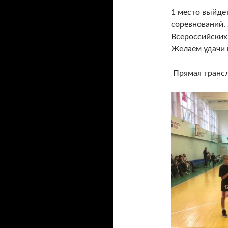
1 место выйдет
соревнований, 
Всероссийских
Желаем удачи 
Прямая транс