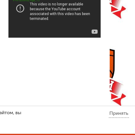
v=rvTa5GrGZXg&_=5
айтом, вы
Принять