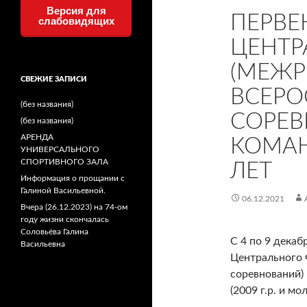
Версия для
ПЕРВЕ
слабовидящих
ЦЕНТР
(МЕЖР
СВЕЖИЕ ЗАПИСИ
ВСЕРО
(без названия)
СОРЕВ
(без названия)
АРЕНДА
КОМА
УНИВЕРСАЛЬНОГО
СПОРТИВНОГО ЗАЛА
ЛЕТ
Информация о прощании с
Галиной Васильевной.
06.12.2021
Вчера (26.12.2023) на 74-ом
году жизни скончалась
Соловьёва Галина
С 4 по 9 декаб
Васильевна
Центрального 
соревнований)
(2009 г.р. и мо