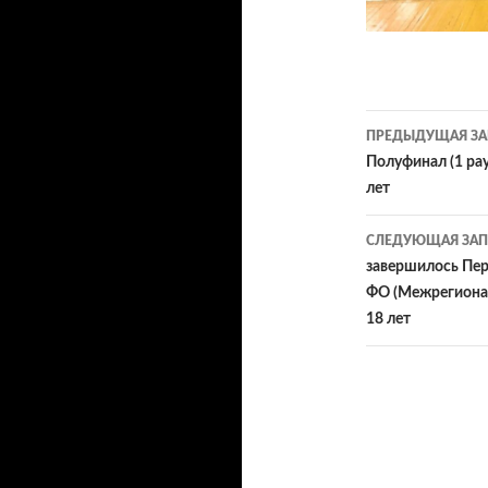
Навигац
ПРЕДЫДУЩАЯ ЗА
по
Полуфинал (1 ра
лет
записям
СЛЕДУЮЩАЯ ЗАП
завершилось Пер
ФО (Межрегионал
18 лет