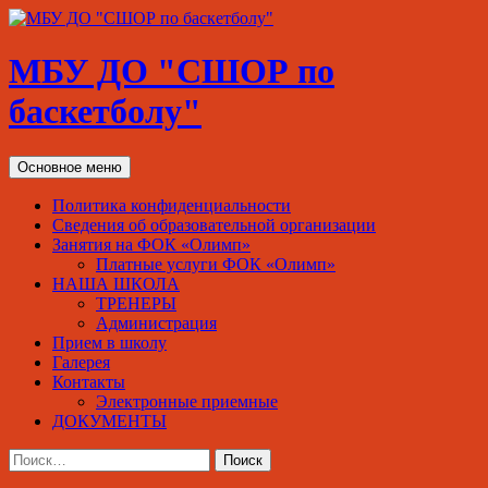
МБУ ДО "СШОР по
баскетболу"
Поиск
Перейти
Основное меню
к
содержимому
Политика конфиденциальности
Сведения об образовательной организации
Занятия на ФОК «Олимп»
Платные услуги ФОК «Олимп»
НАША ШКОЛА
ТРЕНЕРЫ
Администрация
Прием в школу
Галерея
Контакты
Электронные приемные
ДОКУМЕНТЫ
Найти: