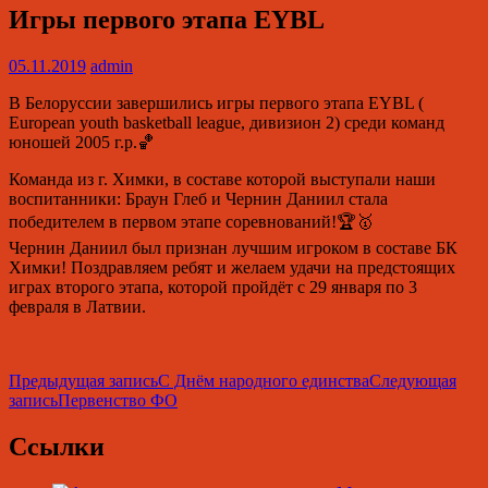
Игры первого этапа EYBL
05.11.2019
admin
В Белоруссии завершились игры первого этапа EYBL (
European youth basketball league, дивизион 2) среди команд
юношей 2005 г.р.🏀
Команда из г. Химки, в составе которой выступали наши
воспитанники: Браун Глеб и Чернин Даниил стала
победителем в первом этапе соревнований!🏆🥇
Чернин Даниил был признан лучшим игроком в составе БК
Химки! Поздравляем ребят и желаем удачи на предстоящих
играх второго этапа, которой пройдёт с 29 января по 3
февраля в Латвии.
Навигация
Предыдущая запись
С Днём народного единства
Следующая
запись
Первенство ФО
по
записям
Ссылки