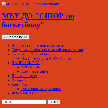
МБУ ДО "СШОР по
баскетболу"
Поиск
Перейти
Основное меню
к
содержимому
Политика конфиденциальности
Сведения об образовательной организации
Занятия на ФОК «Олимп»
Платные услуги ФОК «Олимп»
НАША ШКОЛА
ТРЕНЕРЫ
Администрация
Прием в школу
Галерея
Контакты
Электронные приемные
ДОКУМЕНТЫ
Найти: