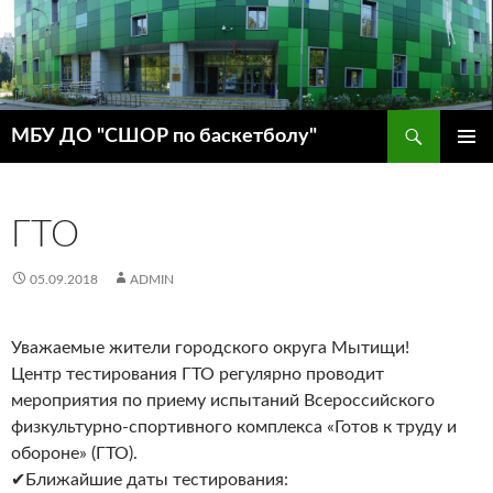
Поиск
МБУ ДО "СШОР по баскетболу"
ПЕРЕЙТИ
ОСНОВ
К
МЕНЮ
СОДЕРЖИМОМУ
ГТО
05.09.2018
ADMIN
Уважаемые жители городского округа Мытищи!
Центр тестирования ГТО регулярно проводит
мероприятия по приему испытаний Всероссийского
физкультурно-спортивного комплекса «Готов к труду и
обороне» (ГТО).
✔Ближайшие даты тестирования: