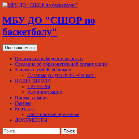
МБУ ДО "СШОР по
баскетболу"
Поиск
Перейти
Основное меню
к
содержимому
Политика конфиденциальности
Сведения об образовательной организации
Занятия на ФОК «Олимп»
Платные услуги ФОК «Олимп»
НАША ШКОЛА
ТРЕНЕРЫ
Администрация
Прием в школу
Галерея
Контакты
Электронные приемные
ДОКУМЕНТЫ
Найти: