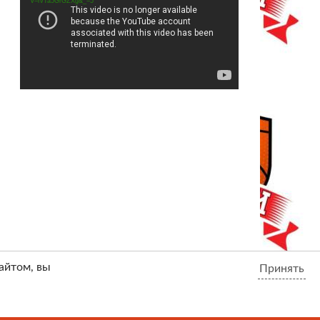
v=rvTa5GrGZXg&_=5
айтом, вы
Принять