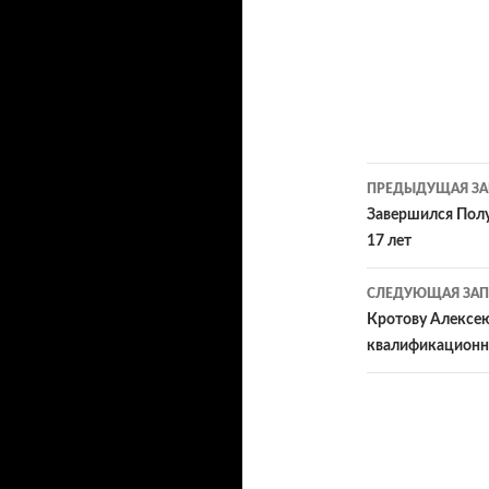
Навигац
ПРЕДЫДУЩАЯ ЗА
по
Завершился Полу
17 лет
записям
СЛЕДУЮЩАЯ ЗАП
Кротову Алексе
квалификационн