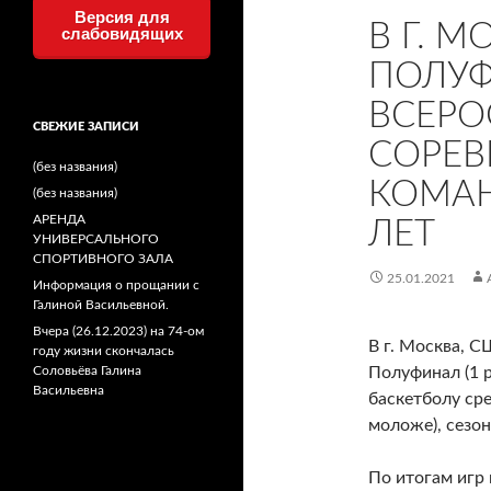
Версия для
В Г. 
слабовидящих
ПОЛУФ
ВСЕРО
СВЕЖИЕ ЗАПИСИ
СОРЕВ
(без названия)
КОМАН
(без названия)
АРЕНДА
ЛЕТ
УНИВЕРСАЛЬНОГО
СПОРТИВНОГО ЗАЛА
25.01.2021
Информация о прощании с
Галиной Васильевной.
Вчера (26.12.2023) на 74-ом
В г. Москва, 
году жизни скончалась
Соловьёва Галина
Полуфинал (1 
Васильевна
баскетболу сре
моложе), сезон
По итогам игр 